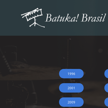
1996
2001
2009