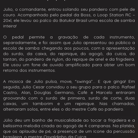
Julio, o comandante, entrou solando seu pandeiro com pele de
couro. Acompanhado pelo pedal da Boss, o Loop Station RC –
20xl, ele levou ao palco do Batuka! Brasil uma escola de samba
inteira!
O pedal permite a gravação de cada instrumento,
separadamente, e foi assim que Julio apresentou ao público a
escola de samba: chegando aos poucos, com a apresentação
do surdo, da caixa, do repinique, do agogô, da cuíca, do
tantan, do pandeiro de nylon, do repique de anel e da frigideira.
Ele usou um fone de ouvido amplificado para obter um bom
retorno dos instrumentos.
A música de Julio pulsa, move, “swinga”... E que ginga! Em
seguida, Julio Cesar convidou o seu grupo para o palco. Rafael
Castro, Alan, Douglas Germano, Café e Marcelo entraram
groovando com o surdo de primeira, surdo de corte, duas
caixas, um tamborim e um repinique. Nas chamadas,
alternaram solos, entre eles o do mestre Café ao pandeiro.
Júlio deu um banho de musicalidade ao tocar a frigideira e a
belíssima melodia criada ao agogô de 4 campanas. Na platéia,
que os aplaudiu de pé, a presença de um ícone da percussão
brasileira, o mestre Osvaldinho da Cuíca.