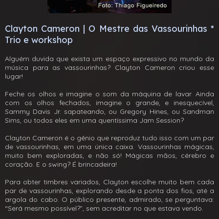
Clayton Cameron | O Mestre das Vassourinhas *
Trio e workshop
Alguém duvida que exista um espaço expressivo no mundo da
música para as vassourinhas? Clayton Cameron criou esse
lugar!
Feche os olhos e imagine o som da máquina de lavar. Ainda
com os olhos fechados, imagine o grande, e inesquecível,
Sammy Davis Jr. sapateando, ou Gregory Hines, ou Sandman
Sims, ou todos eles em uma quentíssima Jam Session?
Clayton Cameron é o gênio que reproduz tudo isso com um par
de vassourinhas, em uma única caixa. Vassourinhas mágicas,
muito bem exploradas, e não só! Mágicas mãos, cérebro e
coração. E o swing? É brincadeira!
Para obter timbres variados, Clayton escolhe muito bem cada
par de vassourinhas, explorando desde a ponta dos fios, até a
argola do cabo. O público presente, admirado, se perguntava:
“Será mesmo possível?”, sem acreditar no que estava vendo.