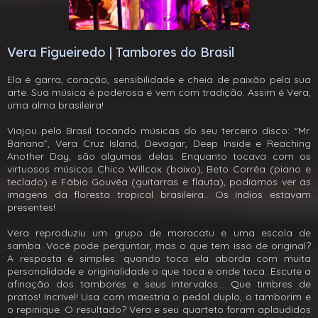
Vera Figueiredo | Tambores do Brasil
Ela é garra, coração, sensibilidade e cheia de paixão pela sua
arte. Sua música é poderosa e vem com tradição. Assim é Vera,
uma alma brasileira!
Viajou pelo Brasil tocando músicas do seu terceiro disco: “Mr.
Banana”, Vera Cruz Island, Devagar, Deep Inside e Reaching
Another Day, são algumas delas. Enquanto tocava com os
virtuosos músicos Chico Willcox (baixo), Beto Corrêa (piano e
teclado) e Fábio Gouvêa (guitarras e flauta), podíamos ver as
imagens da floresta tropical brasileira.. Os índios estavam
presentes!
Vera reproduziu um grupo de maracatu e uma escola de
samba. Você pode perguntar, mas o que tem isso de original?
A resposta é simples: quando toca ela aborda com muita
personalidade e originalidade o que toca e onde toca. Escute a
afinação dos tambores e seus intervalos... Que timbres de
pratos! Incrível! Usa com maestria o pedal duplo, o tamborim e
o repinique. O resultado? Vera e seu quarteto foram aplaudidos