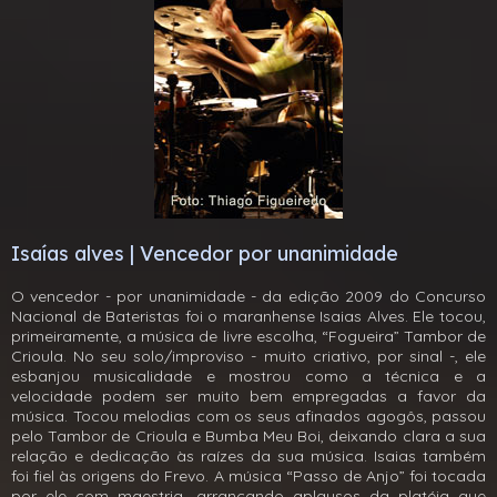
Isaías alves | Vencedor por unanimidade
O vencedor - por unanimidade - da edição 2009 do Concurso
Nacional de Bateristas foi o maranhense Isaias Alves. Ele tocou,
primeiramente, a música de livre escolha, “Fogueira” Tambor de
Crioula. No seu solo/improviso - muito criativo, por sinal -, ele
esbanjou musicalidade e mostrou como a técnica e a
velocidade podem ser muito bem empregadas a favor da
música. Tocou melodias com os seus afinados agogôs, passou
pelo Tambor de Crioula e Bumba Meu Boi, deixando clara a sua
relação e dedicação às raízes da sua música. Isaias também
foi fiel às origens do Frevo. A música “Passo de Anjo” foi tocada
por ele com maestria, arrancando aplausos da platéia que