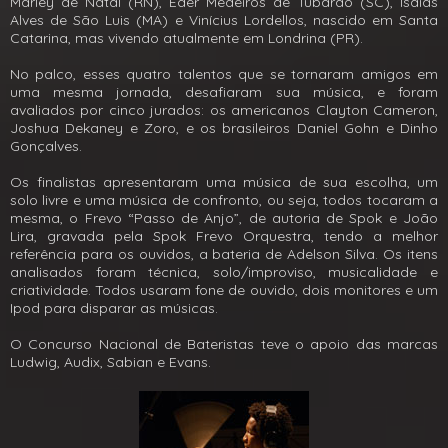
Marley de Natal (RN), Éder Medeiros de Tubarão (SC), Isaias
Alves de São Luis (MA) e Vinícius Lordellos, nascido em Santa
Catarina, mas vivendo atualmente em Londrina (PR).
No palco, esses quatro talentos que se tornaram amigos em
uma mesma jornada, desafiaram sua música, e foram
avaliados por cinco jurados: os americanos Clayton Cameron,
Joshua Dekaney e Zoro, e os brasileiros Daniel Gohn e Dinho
Gonçalves.
Os finalistas apresentaram uma música de sua escolha, um
solo livre e uma música de confronto, ou seja, todos tocaram a
mesma, o Frevo “Passo de Anjo”, de autoria de Spok e João
Lira, gravada pela Spok Frevo Orquestra, tendo a melhor
referência para os ouvidos, a bateria de Adelson Silva. Os itens
analisados foram técnica, solo/improviso, musicalidade e
criatividade. Todos usaram fone de ouvido, dois monitores e um
Ipod para disparar as músicas.
O Concurso Nacional de Bateristas teve o apoio das marcas
Ludwig, Audix, Sabian e Evans.