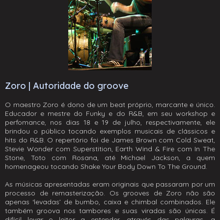
Zoro | Autoridade do groove
O maestro Zoro é dono de um beat próprio, marcante e único.
Educador e mestre do Funky e do R&B, em seu workshop e
perfomance, nos dias 18 e 19 de julho, respectivamente, ele
brindou o público tocando exemplos musicais de clássicos e
hits do R&B. O repertório foi de James Brown com Cold Sweat,
Stevie Wonder com Superstition, Earth Wind & Fire com In The
Stone, Toto com Rosana, até Michael Jackson, a quem
homenageou tocando Shake Your Body Down To The Ground.
As músicas apresentadas eram originais que passaram por um
processo de remasterização. Os grooves de Zoro não são
apenas ‘levadas’ de bumbo, caixa e chimbal combinados. Ele
também groova nos tambores e suas viradas são únicas. É
difícil levar o leitor a entender, através das palavras, a